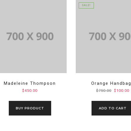
SALE!
Madeleine Thompson
Orange Handba
Original
C
$
450.00
$
750.00
$
100.00
price
p
was:
i
BUY PRODUCT
ADD TO CART
$750.00.
$