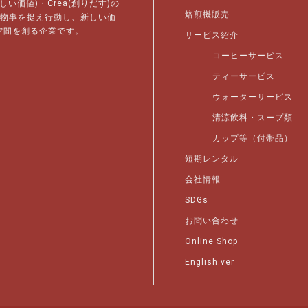
新しい価値)・Crea(創りだす)の
焙煎機販売
で物事を捉え行動し、新しい価
空間を創る企業です。
サービス紹介
コーヒーサービス
ティーサービス
ウォーターサービス
清涼飲料・スープ類
カップ等（付帯品）
短期レンタル
会社情報
SDGs
お問い合わせ
Online Shop
English.ver