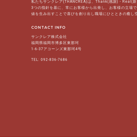
私たちサンクレア(THANCREA)は、Thank(感謝)・Real(
3つの指針を基に、常にお客様から出発し、お客様の立場
値を生み出すことで喜びを創り出し職場にひとときの癒し
CONTACT INFO
サンクレア株式会社
福岡県福岡市博多区東那珂
1-6-37アコーンズ東那珂4号
TEL: 092-836-7686