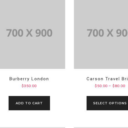
Burberry London
Carson Travel Br
$
350.00
$
50.00
–
$
80.00
ADD TO CART
SELECT OPTIONS