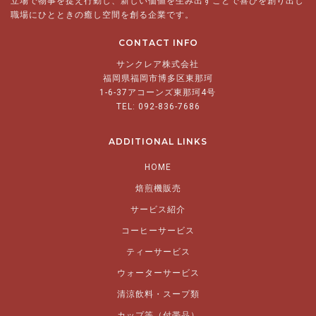
立場で物事を捉え行動し、新しい価値を生み出すことで喜びを創り出し
職場にひとときの癒し空間を創る企業です。
CONTACT INFO
サンクレア株式会社
福岡県福岡市博多区東那珂
1-6-37アコーンズ東那珂4号
TEL: 092-836-7686
ADDITIONAL LINKS
HOME
焙煎機販売
サービス紹介
コーヒーサービス
ティーサービス
ウォーターサービス
清涼飲料・スープ類
カップ等（付帯品）